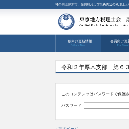
神奈川県厚木市、愛川町および県央周辺の税理士と
一般向け更新情報
会員向け更
What’s New
For Memb
令和２年厚木支部 第６
このコンテンツはパスワードで保護
パスワード:
« 前のページ